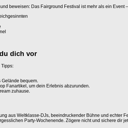
d beweisen: Das Fairground Festival ist mehr als ein Event – 
eichgesinnten
e
nel
du dich vor
 Tipps:
as Gelände bequem.
hop Fanartikel, um dein Erlebnis abzurunden.
tream zuhause.
schung aus Weltklasse-DJs, beeindruckender Bühne und echter 
rgesslichen Party-Wochenende. Zögere nicht und sichere dir jetz