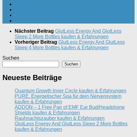
Nächster Beitrag
GlutLess Energy And GlutLess
Sleep 2 More Bottles kaufen & Erfahrungen
Vorheriger Beitrag
GlutLess Energy And GlutLess
Sleep 4 More Bottles kaufen & Erfahrungen
Suchen
Suchen
Neueste Beiträge
Quantum Growth Inner Circle kaufen & Erfahrungen
PURE. Energetischer Spa für dein Nervensystem
kaufen & Erfahrungen
ADDON – 1 Free Pair of EMF Ear Bud/Headphone
Shields kaufen & Erfahrungen
Rauhnachtszauber kaufen & Erfahrungen
GlutLess Energy And GlutLess Sleep 2 More Bottles
kaufen & Erfahrungen